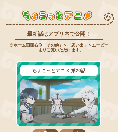
ち
ょ
こ
っ
と
ア
ニ
メ
最新話はアプリ内で公開！
※ホーム画面右側「その他」＞「思い出」＞ムービー
よりご覧いただけます。
ちょこっとアニメ 第20話