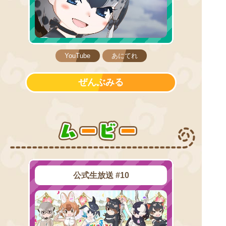
YouTube
あにてれ
ぜんぶみる
ム
ー
ビ
ー
公式生放送 #10