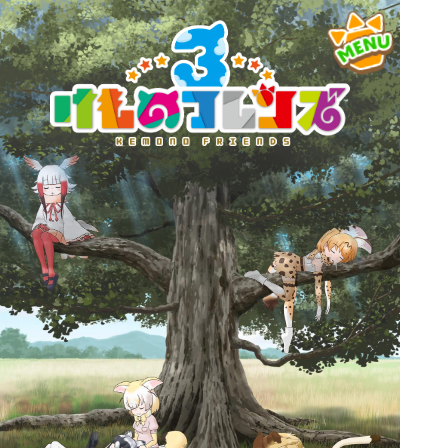
お
し
ら
せ
ア
プ
リ
ム
ー
ビ
ー
ア
ニ
メ
グ
ッ
ズ